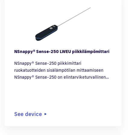
NSnappy® Sense-250 LWEU piikkilämpömittari
NSnappy® Sense-250 piikkimittari
ruokatuotteiden sisälämpötilan mittaamiseen
NSnappy® Sense-250 on elintarviketurvallinen…
See device