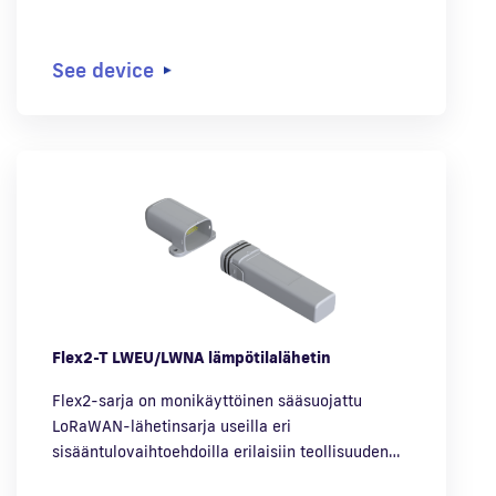
See device
Flex2-T LWEU/LWNA lämpötilalähetin
Flex2-sarja on monikäyttöinen sääsuojattu
LoRaWAN-lähetinsarja useilla eri
sisääntulovaihtoehdoilla erilaisiin teollisuuden…