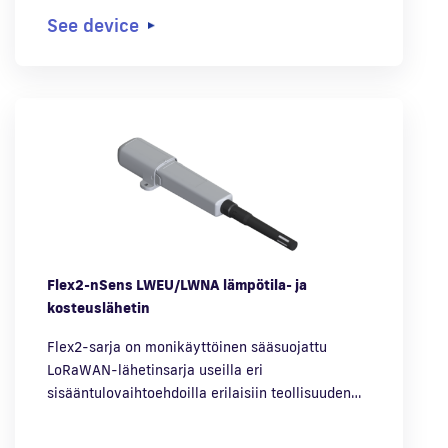
See device
Flex2-nSens LWEU/LWNA lämpötila- ja
kosteuslähetin
Flex2-sarja on monikäyttöinen sääsuojattu
LoRaWAN-lähetinsarja useilla eri
sisääntulovaihtoehdoilla erilaisiin teollisuuden…