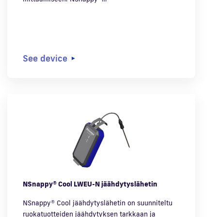
See device
NSnappy® Cool LWEU-N jäähdytyslähetin
NSnappy® Cool jäähdytyslähetin on suunniteltu
ruokatuotteiden jäähdytyksen tarkkaan ja