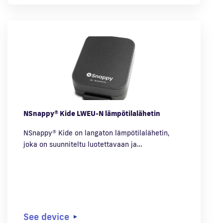
NSnappy® Kide LWEU-N lämpötilalähetin
NSnappy® Kide on langaton lämpötilalähetin,
joka on suunniteltu luotettavaan ja…
See device