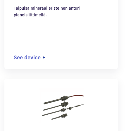
Taipuisa mineraalieristeinen anturi
pienoisliittimellä.
See device