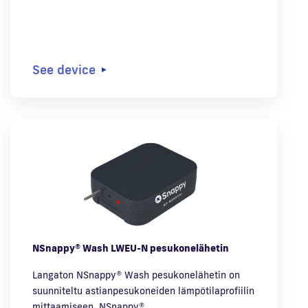
See device
NSnappy® Wash LWEU-N pesukonelähetin
Langaton NSnappy® Wash pesukonelähetin on
suunniteltu astianpesukoneiden lämpötilaprofiilin
mittaamiseen. NSnappy®…