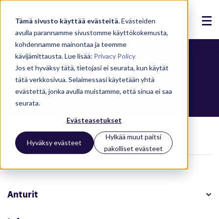
Tämä sivusto käyttää evästeitä.
Evästeiden
avulla parannamme sivustomme käyttökokemusta,
Ratkaisut
kohdennamme mainontaa ja teemme
kävijämittausta. Lue lisää:
Privacy Policy
Lämpötila
Tuotteet
Jos et hyväksy tätä, tietojasi ei seurata, kun käytät
tätä verkkosivua. Selaimessasi käytetään yhtä
Referenssit
evästettä, jonka avulla muistamme, että sinua ei saa
seurata.
Ajankohtaista
Evästeasetukset
Meistä
Laitteet
Käyttötarkoitus
Lämpötila
Hylkää muut paitsi
Hyväksy evästeet
pakolliset evästeet
Tuki
Kirjaudu
Anturit
Ota yhteyttä