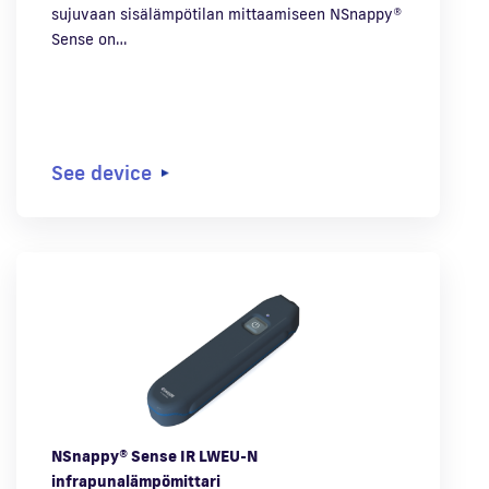
sujuvaan sisälämpötilan mittaamiseen NSnappy®
Sense on…
See device
NSnappy® Sense IR LWEU-N
infrapunalämpömittari