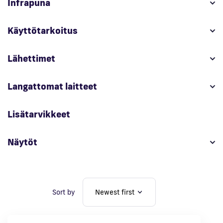
Infrapuna
En
Käyttötarkoitus
Lähettimet
Langattomat laitteet
Lisätarvikkeet
Näytöt
Sort by