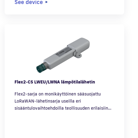
See device
Flex2-CS LWEU/LWNA lämpötilalähetin
Flex2-sarja on monikäyttöinen sääsuojattu
LoRaWAN-lähetinsarja useilla eri
sisääntulovaihtoehdoilla teollisuuden erilaisiin…