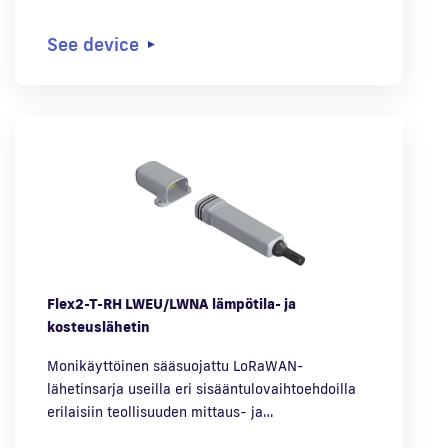
See device
Flex2-T-RH LWEU/LWNA lämpötila- ja
kosteuslähetin
Monikäyttöinen sääsuojattu LoRaWAN-
lähetinsarja useilla eri sisääntulovaihtoehdoilla
erilaisiin teollisuuden mittaus- ja…