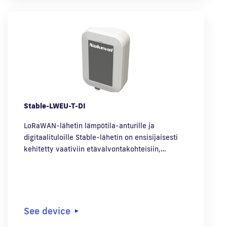
Stable-LWEU-T-DI
LoRaWAN-lähetin lämpötila-anturille ja
digitaalituloille Stable-lähetin on ensisijaisesti
kehitetty vaativiin etävalvontakohteisiin,…
See device