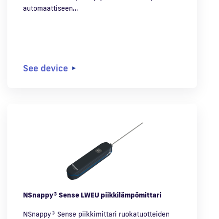
automaattiseen…
See device
NSnappy® Sense LWEU piikkilämpömittari
NSnappy® Sense piikkimittari ruokatuotteiden