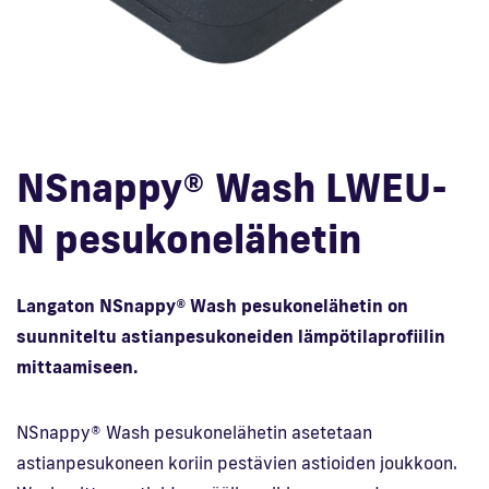
En
NSnappy® Wash LWEU-
N pesukonelähetin
Langaton NSnappy® Wash pesukonelähetin on
suunniteltu astianpesukoneiden lämpötilaprofiilin
mittaamiseen.
NSnappy® Wash pesukonelähetin asetetaan
astianpesukoneen koriin pestävien astioiden joukkoon.