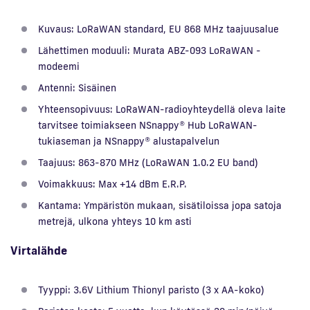
Kuvaus: LoRaWAN standard, EU 868 MHz taajuusalue
Lähettimen moduuli: Murata ABZ-093 LoRaWAN -
modeemi
Antenni: Sisäinen
Yhteensopivuus: LoRaWAN-radioyhteydellä oleva laite
tarvitsee toimiakseen NSnappy® Hub LoRaWAN-
tukiaseman ja NSnappy® alustapalvelun
Taajuus: 863-870 MHz (LoRaWAN 1.0.2 EU band)
Voimakkuus: Max +14 dBm E.R.P.
Kantama: Ympäristön mukaan, sisätiloissa jopa satoja
metrejä, ulkona yhteys 10 km asti
Virtalähde
Tyyppi: 3.6V Lithium Thionyl paristo (3 x AA-koko)