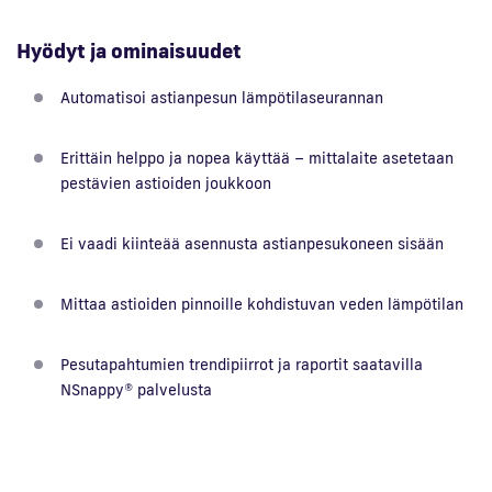
Hyödyt ja ominaisuudet
Automatisoi astianpesun lämpötilaseurannan
Erittäin helppo ja nopea käyttää – mittalaite asetetaan
pestävien astioiden joukkoon
Ei vaadi kiinteää asennusta astianpesukoneen sisään
Mittaa astioiden pinnoille kohdistuvan veden lämpötilan
Pesutapahtumien trendipiirrot ja raportit saatavilla
NSnappy® palvelusta