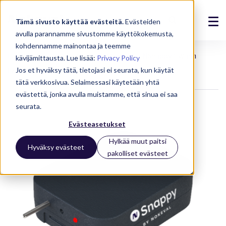
Tämä sivusto käyttää evästeitä.
Evästeiden
avulla parannamme sivustomme käyttökokemusta,
Ratkaisut
kohdennamme mainontaa ja teemme
Laitteet
Langattomat laitteet
NSnappy® Wash
kävijämittausta. Lue lisää:
Privacy Policy
Tuotteet
Jos et hyväksy tätä, tietojasi ei seurata, kun käytät
LWEU-N pesukonelähetin
tätä verkkosivua. Selaimessasi käytetään yhtä
Referenssit
evästettä, jonka avulla muistamme, että sinua ei saa
seurata.
Ajankohtaista
Evästeasetukset
Meistä
Hylkää muut paitsi
Hyväksy evästeet
pakolliset evästeet
Tuki
Kirjaudu
Ota yhteyttä