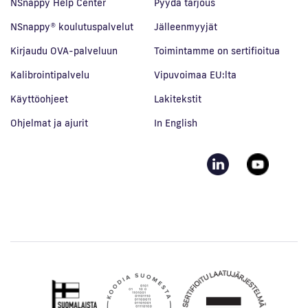
NSnappy Help Center
Pyydä tarjous
NSnappy® koulutuspalvelut
Jälleenmyyjät
Kirjaudu OVA-palveluun
Toimintamme on sertifioitua
Kalibrointipalvelu
Vipuvoimaa EU:lta
Käyttöohjeet
Lakitekstit
Ohjelmat ja ajurit
In English