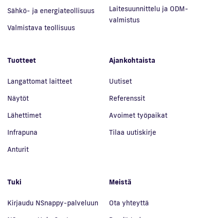
Laitesuunnittelu ja ODM-
Sähkö- ja energiateollisuus
valmistus
Valmistava teollisuus
Tuotteet
Ajankohtaista
Langattomat laitteet
Uutiset
Näytöt
Referenssit
Lähettimet
Avoimet työpaikat
Infrapuna
Tilaa uutiskirje
Anturit
Tuki
Meistä
Kirjaudu NSnappy-palveluun
Ota yhteyttä