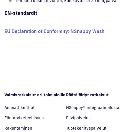
Pariston kesto: 5 vuotta, kun käytössä 20 min/päivä
EN-standardit
EU Declaration of Conformity: NSnappy Wash
Valmisratkaisut eri toimialoille
Räätälöidyt ratkaisut
Ammattikeittiöt
NSnappy® integraatioalusta
Elintarviketeollisuus
Pilvipalvelut
Rakentaminen
Tuotekehityspalvelut