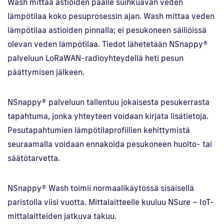
Wash mittaa astioiden päälle suihkuavan veden
lämpötilaa koko pesuprosessin ajan. Wash mittaa veden
lämpötilaa astioiden pinnalla; ei pesukoneen säiliöissä
olevan veden lämpötilaa. Tiedot lähetetään NSnappy®
palveluun LoRaWAN-radioyhteydellä heti pesun
päättymisen jälkeen.
NSnappy® palveluun tallentuu jokaisesta pesukerrasta
tapahtuma, jonka yhteyteen voidaan kirjata lisätietoja.
Pesutapahtumien lämpötilaprofiilien kehittymistä
seuraamalla voidaan ennakoida pesukoneen huolto- tai
säätötarvetta.
NSnappy® Wash toimii normaalikäytössä sisäisellä
paristolla viisi vuotta. Mittalaitteelle kuuluu NSure – IoT-
mittalaitteiden jatkuva takuu.