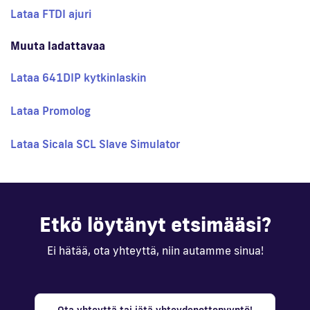
Lataa FTDI ajuri
Muuta ladattavaa
Lataa 641DIP kytkinlaskin
Lataa Promolog
Lataa Sicala SCL Slave Simulator
Etkö löytänyt etsimääsi?
Ei hätää, ota yhteyttä, niin autamme sinua!