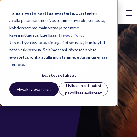
Tämä sivusto käyttää evästeitä.
Evästeiden
avulla parannamme sivustomme käyttökokemusta,
Ratkaisut
kohdennamme mainontaa ja teemme
kävijämittausta. Lue lisää:
Privacy Policy
Tuotteet
Jos et hyväksy tätä, tietojasi ei seurata, kun käytät
tätä verkkosivua. Selaimessasi käytetään yhtä
Referenssit
evästettä, jonka avulla muistamme, että sinua ei saa
Ohjelmat ja ajurit
seurata.
Ajankohtaista
Evästeasetukset
Lataa veloituksetta Nokevalin
Meistä
Hylkää muut paitsi
Hyväksy evästeet
valmislaitteiden tarvitsemat USB-ajurit sekä
pakolliset evästeet
Tuki
tiedonkeruu- ja konfigurointiohjelmat.
Kirjaudu
Ota yhteyttä