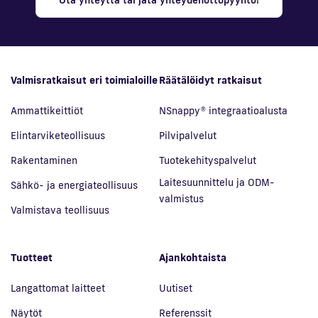
Ota yhteyttä tai jätä yhteydenottopyyntö!
Valmisratkaisut eri toimialoille
Räätälöidyt ratkaisut
Ammattikeittiöt
NSnappy® integraatioalusta
Elintarviketeollisuus
Pilvipalvelut
Rakentaminen
Tuotekehityspalvelut
Laitesuunnittelu ja ODM-
Sähkö- ja energiateollisuus
valmistus
Valmistava teollisuus
Tuotteet
Ajankohtaista
Langattomat laitteet
Uutiset
Näytöt
Referenssit