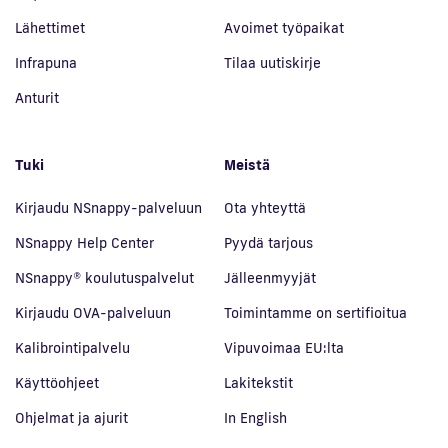
Lähettimet
Avoimet työpaikat
Infrapuna
Tilaa uutiskirje
Anturit
Tuki
Meistä
Kirjaudu NSnappy-palveluun
Ota yhteyttä
NSnappy Help Center
Pyydä tarjous
NSnappy® koulutuspalvelut
Jälleenmyyjät
Kirjaudu OVA-palveluun
Toimintamme on sertifioitua
Kalibrointipalvelu
Vipuvoimaa EU:lta
Käyttöohjeet
Lakitekstit
Ohjelmat ja ajurit
In English