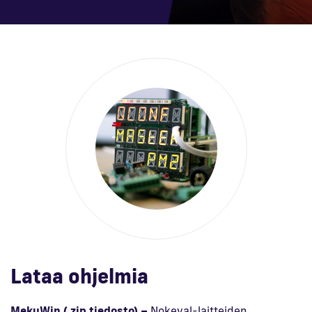
En
Lataa ohjelmia
MekuWin (.zip tiedosto) –
Nokeval-laitteiden