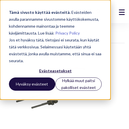
Tämä sivusto käyttää evästeitä.
Evästeiden
avulla parannamme sivustomme käyttökokemusta,
Ratkaisut
kohdennamme mainontaa ja teemme
Laitteet
Anturit
TWCP suojaputket
kävijämittausta. Lue lisää:
Privacy Policy
Tuotteet
Jos et hyväksy tätä, tietojasi ei seurata, kun käytät
tätä verkkosivua. Selaimessasi käytetään yhtä
Referenssit
evästettä, jonka avulla muistamme, että sinua ei saa
seurata.
Ajankohtaista
Evästeasetukset
Meistä
Hylkää muut paitsi
Hyväksy evästeet
pakolliset evästeet
Tuki
Kirjaudu
Ota yhteyttä