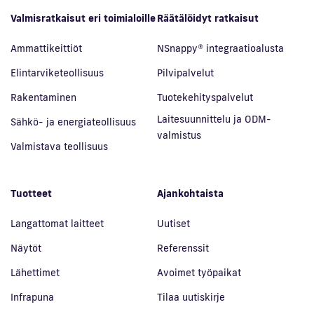
Valmisratkaisut eri toimialoille
Räätälöidyt ratkaisut
Ammattikeittiöt
NSnappy® integraatioalusta
Elintarviketeollisuus
Pilvipalvelut
Rakentaminen
Tuotekehityspalvelut
Laitesuunnittelu ja ODM-
Sähkö- ja energiateollisuus
valmistus
Valmistava teollisuus
Tuotteet
Ajankohtaista
Langattomat laitteet
Uutiset
Näytöt
Referenssit
Lähettimet
Avoimet työpaikat
Infrapuna
Tilaa uutiskirje