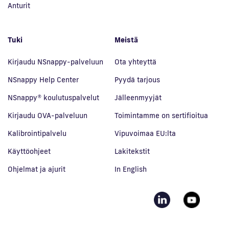
Anturit
Tuki
Meistä
Kirjaudu NSnappy-palveluun
Ota yhteyttä
NSnappy Help Center
Pyydä tarjous
NSnappy® koulutuspalvelut
Jälleenmyyjät
Kirjaudu OVA-palveluun
Toimintamme on sertifioitua
Kalibrointipalvelu
Vipuvoimaa EU:lta
Käyttöohjeet
Lakitekstit
Ohjelmat ja ajurit
In English