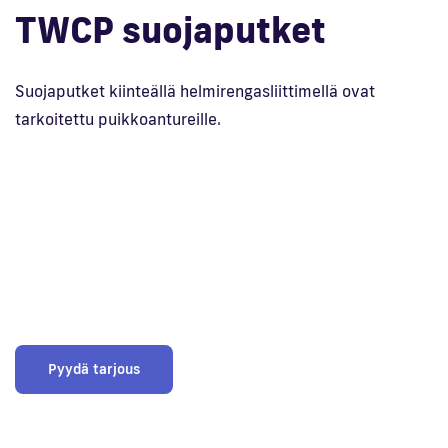
TWCP suojaputket
En
Suojaputket kiinteällä helmirengasliittimellä ovat
tarkoitettu puikkoantureille.
Pyydä tarjous