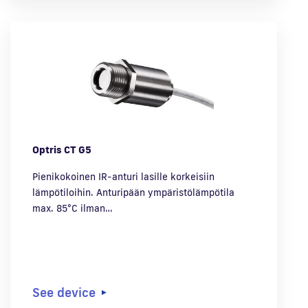
Optris CT G5
Pienikokoinen IR-anturi lasille korkeisiin
lämpötiloihin. Anturipään ympäristölämpötila
max. 85°C ilman…
See device