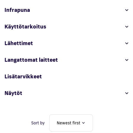
Infrapuna
En
Käyttötarkoitus
Lähettimet
Langattomat laitteet
Lisätarvikkeet
Näytöt
Sort by