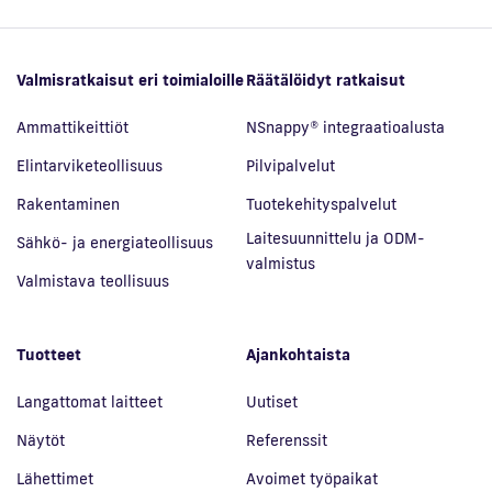
Valmisratkaisut eri toimialoille
Räätälöidyt ratkaisut
Ammattikeittiöt
NSnappy® integraatioalusta
Elintarviketeollisuus
Pilvipalvelut
Rakentaminen
Tuotekehityspalvelut
Laitesuunnittelu ja ODM-
Sähkö- ja energiateollisuus
valmistus
Valmistava teollisuus
Tuotteet
Ajankohtaista
Langattomat laitteet
Uutiset
Näytöt
Referenssit
Lähettimet
Avoimet työpaikat