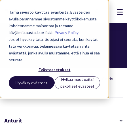
Tämä sivusto käyttää evästeitä.
Evästeiden
avulla parannamme sivustomme käyttökokemusta,
Ratkaisut
kohdennamme mainontaa ja teemme
kävijämittausta. Lue lisää:
Privacy Policy
Optris compact
Tuotteet
Jos et hyväksy tätä, tietojasi ei seurata, kun käytät
tätä verkkosivua. Selaimessasi käytetään yhtä
Referenssit
evästettä, jonka avulla muistamme, että sinua ei saa
seurata.
Ajankohtaista
Evästeasetukset
Meistä
Laitteet
Infrapuna
Infrapuna-anturit
Optris
Hylkää muut paitsi
Hyväksy evästeet
pakolliset evästeet
compact
Tuki
Kirjaudu
Anturit
Ota yhteyttä