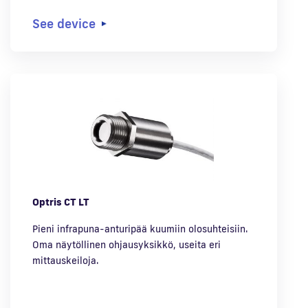
See device
Optris CT LT
Pieni infrapuna-anturipää kuumiin olosuhteisiin.
Oma näytöllinen ohjausyksikkö, useita eri
mittauskeiloja.