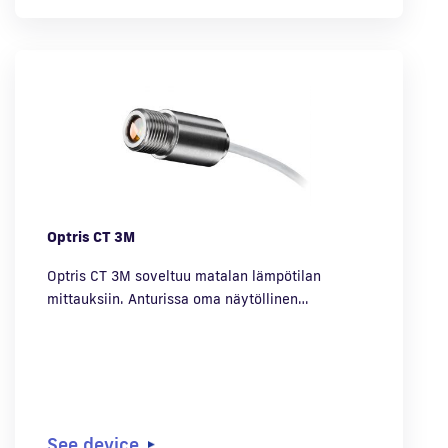
Optris CT 3M
Optris CT 3M soveltuu matalan lämpötilan
mittauksiin. Anturissa oma näytöllinen…
See device