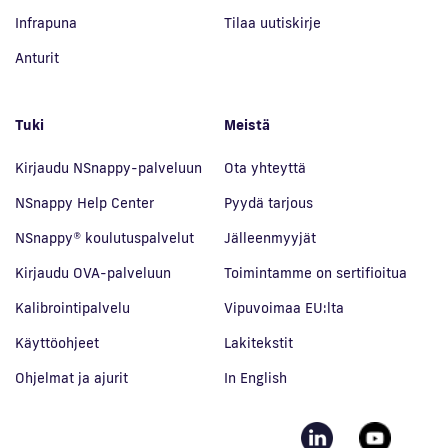
Infrapuna
Tilaa uutiskirje
Anturit
Tuki
Meistä
Kirjaudu NSnappy-palveluun
Ota yhteyttä
NSnappy Help Center
Pyydä tarjous
NSnappy® koulutuspalvelut
Jälleenmyyjät
Kirjaudu OVA-palveluun
Toimintamme on sertifioitua
Kalibrointipalvelu
Vipuvoimaa EU:lta
Käyttöohjeet
Lakitekstit
Ohjelmat ja ajurit
In English