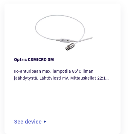
Optris CSMICRO 3M
IR-anturipään max. lämpötila 85°C ilman
jäähdytystä. Lähtöviesti mV. Mittauskeilat 22:1…
See device