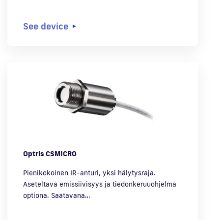
See device
Optris CSMICRO
Pienikokoinen IR-anturi, yksi hälytysraja.
Aseteltava emissiivisyys ja tiedonkeruuohjelma
optiona. Saatavana…