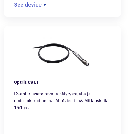
See device
Optris CS LT
IR-anturi aseteltavalla hälytysrajalla ja
emissiokertoimella. Lähtöviesti mV. Mittauskeilat
15:1 ja…