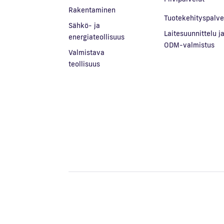
Rakentaminen
Tuotekehityspalve
Sähkö- ja
Laitesuunnittelu j
energiateollisuus
ODM-valmistus
Valmistava
teollisuus