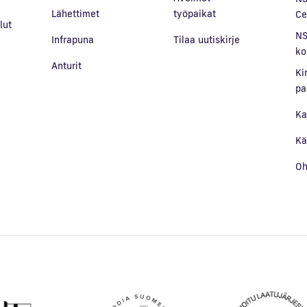
Lähettimet
työpaikat
Ce
lut
NS
Infrapuna
Tilaa uutiskirje
a
ko
Anturit
Ki
pa
Ka
Kä
Oh