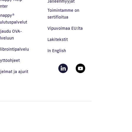
Jälleenmyyjät
nter
Toimintamme on
nappy®
sertifioitua
ulutuspalvelut
Vipuvoimaa EU:lta
rjaudu OVA-
lveluun
Lakitekstit
librointipalvelu
In English
yttöohjeet
jelmat ja ajurit