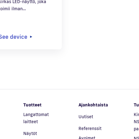
kirkas LED-näyttö, joka
toimii ilman…
See device
Tuotteet
Ajankohtaista
Tu
Langattomat
Ki
Uutiset
laitteet
NS
Referenssit
pa
Näytöt
Avoimet
NS