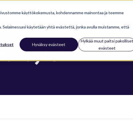
 sivustomme käyttökokemusta, kohdennamme mainontaa ja teemme
ua. Selaimessasi käytetään yhtä evästettä, jonka avulla muistamme, että
Hylkää muut paitsi pakollise
etukset
Hyväksy evästeet
tänäytöt
evästeet