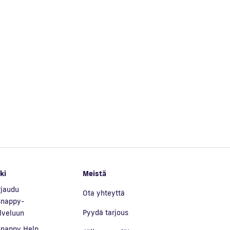
ki
Meistä
rjaudu
Ota yhteyttä
nappy-
Pyydä tarjous
lveluun
nappy Help