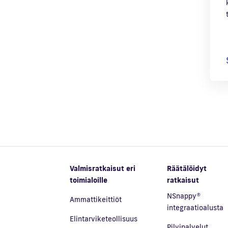
Valmisratkaisut eri
Räätälöidyt
toimialoille
ratkaisut
NSnappy®
Ammattikeittiöt
integraatioalusta
Elintarviketeollisuus
Pilvipalvelut