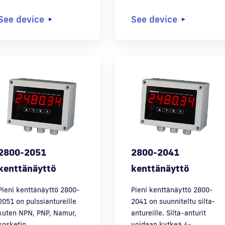
See device
See device
2800-2051
2800-2041
kenttänäyttö
kenttänäyttö
Pieni kenttänäyttö 2800-
Pieni kenttänäyttö 2800-
2051 on pulssiantureille
2041 on suunniteltu silta-
kuten NPN, PNP, Namur,
antureille. Silta-anturit
kosketin…
voidaan kytkeä 4-…