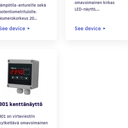
omavoimainen kirkas
lämpötila-antureille sekä
LED-näyttö,…
potentiometritulolle.
Numerokorkeus 20…
See device
See device
301 kenttänäyttö
301 on virtaviestiin
kytkettävä omavoimainen