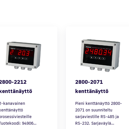
2800-2212
2800-2071
kenttänäyttö
kenttänäyttö
2-kanavainen
Pieni kenttänäyttö 2800-
kenttänäyttö
2071 on suunniteltu
prosessiviesteille
sarjaviestille RS-485 ja
Tuotekoodi: 94906…
RS-232. Sarjaväylä…