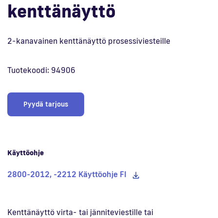
kenttänäyttö
En
2-kanavainen kenttänäyttö prosessiviesteille
Tuotekoodi: 94906
Pyydä tarjous
Käyttöohje
2800-2012, -2212 Käyttöohje FI
Kenttänäyttö virta- tai jänniteviestille tai