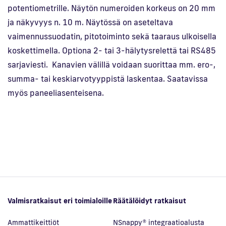
potentiometrille. Näytön numeroiden korkeus on 20 mm
ja näkyvyys n. 10 m. Näytössä on aseteltava
vaimennussuodatin, pitotoiminto sekä taaraus ulkoisella
koskettimella. Optiona 2- tai 3-hälytysrelettä tai RS485
sarjaviesti. Kanavien välillä voidaan suorittaa mm. ero-,
summa- tai keskiarvotyyppistä laskentaa. Saatavissa
myös paneeliasenteisena.
Valmisratkaisut eri toimialoille
Räätälöidyt ratkaisut
Ammattikeittiöt
NSnappy® integraatioalusta