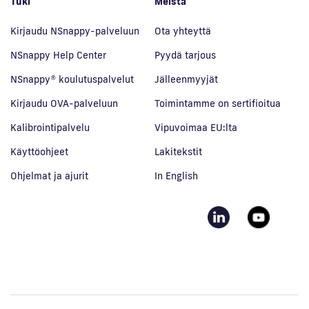
Tuki
Meistä
Kirjaudu NSnappy-palveluun
Ota yhteyttä
NSnappy Help Center
Pyydä tarjous
NSnappy® koulutuspalvelut
Jälleenmyyjät
Kirjaudu OVA-palveluun
Toimintamme on sertifioitua
Kalibrointipalvelu
Vipuvoimaa EU:lta
Käyttöohjeet
Lakitekstit
Ohjelmat ja ajurit
In English