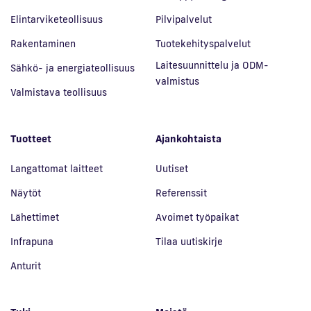
Elintarviketeollisuus
Pilvipalvelut
Rakentaminen
Tuotekehityspalvelut
Laitesuunnittelu ja ODM-
Sähkö- ja energiateollisuus
valmistus
Valmistava teollisuus
Tuotteet
Ajankohtaista
Langattomat laitteet
Uutiset
Näytöt
Referenssit
Lähettimet
Avoimet työpaikat
Infrapuna
Tilaa uutiskirje
Anturit