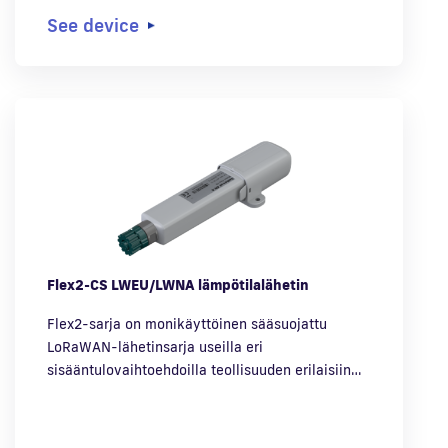
See device
Flex2-CS LWEU/LWNA lämpötilalähetin
Flex2-sarja on monikäyttöinen sääsuojattu
LoRaWAN-lähetinsarja useilla eri
sisääntulovaihtoehdoilla teollisuuden erilaisiin…