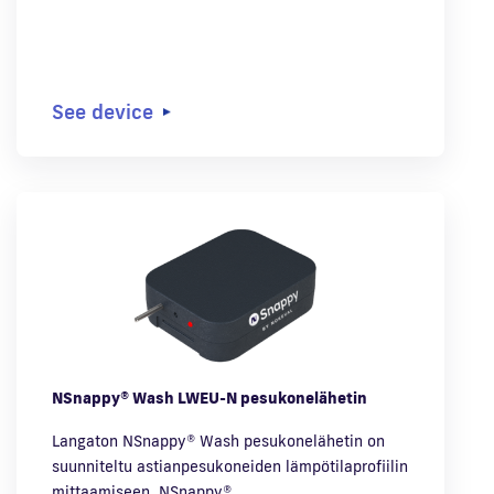
See device
NSnappy® Wash LWEU-N pesukonelähetin
Langaton NSnappy® Wash pesukonelähetin on
suunniteltu astianpesukoneiden lämpötilaprofiilin
mittaamiseen. NSnappy®…