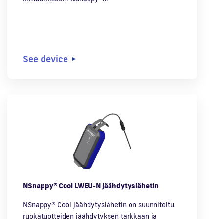
See device
NSnappy® Cool LWEU-N jäähdytyslähetin
NSnappy® Cool jäähdytyslähetin on suunniteltu
ruokatuotteiden jäähdytyksen tarkkaan ja