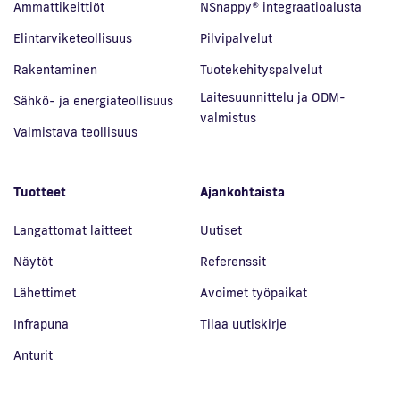
Ammattikeittiöt
NSnappy® integraatioalusta
Elintarviketeollisuus
Pilvipalvelut
Rakentaminen
Tuotekehityspalvelut
Laitesuunnittelu ja ODM-
Sähkö- ja energiateollisuus
valmistus
Valmistava teollisuus
Tuotteet
Ajankohtaista
Langattomat laitteet
Uutiset
Näytöt
Referenssit
Lähettimet
Avoimet työpaikat
Infrapuna
Tilaa uutiskirje
Anturit