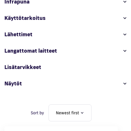
Infrapuna
En
Käyttötarkoitus
Lähettimet
Langattomat laitteet
Lisätarvikkeet
Näytöt
Sort by