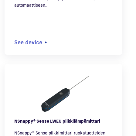
automaattiseen…
See device
NSnappy® Sense LWEU piikkilämpömittari
NSnappy® Sense piikkimittari ruokatuotteiden