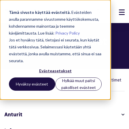
Tämä sivusto käyttää evästeitä.
Evästeiden
avulla parannamme sivustomme käyttökokemusta,
Ratkaisut
kohdennamme mainontaa ja teemme
kävijämittausta. Lue lisää:
Privacy Policy
LoRaWAN-lähettimet
Tuotteet
Jos et hyväksy tätä, tietojasi ei seurata, kun käytät
tätä verkkosivua. Selaimessasi käytetään yhtä
Referenssit
evästettä, jonka avulla muistamme, että sinua ei saa
seurata.
Ajankohtaista
Evästeasetukset
Meistä
Laitteet
Langattomat laitteet
LoRaWAN-lähettimet
Hylkää muut paitsi
Hyväksy evästeet
pakolliset evästeet
Tuki
Kirjaudu
Anturit
Ota yhteyttä