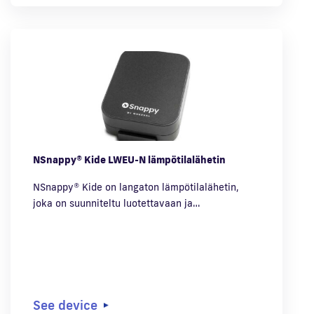
NSnappy® Kide LWEU-N lämpötilalähetin
NSnappy® Kide on langaton lämpötilalähetin,
joka on suunniteltu luotettavaan ja…
See device