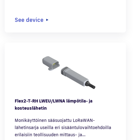
See device
Flex2-T-RH LWEU/LWNA lämpötila- ja
kosteuslähetin
Monikäyttöinen sääsuojattu LoRaWAN-
lähetinsarja useilla eri sisääntulovaihtoehdoilla
erilaisiin teollisuuden mittaus- ja…