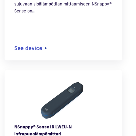
sujuvaan sisälämpötilan mittaamiseen NSnappy®
Sense on…
See device
NSnappy® Sense IR LWEU-N
infrapunalämpömittari