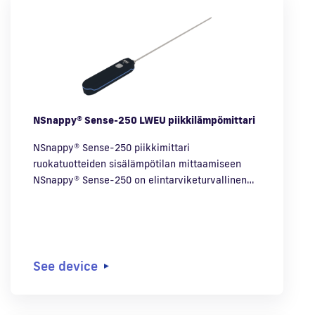
NSnappy® Sense-250 LWEU piikkilämpömittari
NSnappy® Sense-250 piikkimittari
ruokatuotteiden sisälämpötilan mittaamiseen
NSnappy® Sense-250 on elintarviketurvallinen…
See device