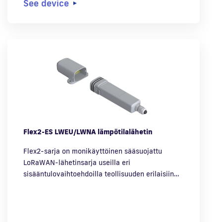
See device
Flex2-ES LWEU/LWNA lämpötilalähetin
Flex2-sarja on monikäyttöinen sääsuojattu
LoRaWAN-lähetinsarja useilla eri
sisääntulovaihtoehdoilla teollisuuden erilaisiin…