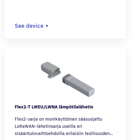
See device
Flex2-T LWEU/LWNA lämpötilalähetin
Flex2-sarja on monikäyttöinen sääsuojattu
LoRaWAN-lähetinsarja useilla eri
sisääntulovaihtoehdoilla erilaisiin teollisuuden…