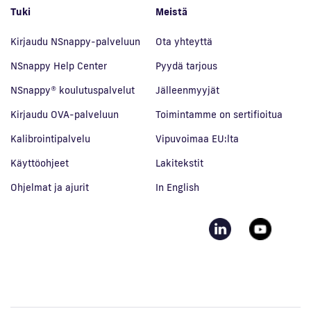
Tuki
Meistä
Kirjaudu NSnappy-palveluun
Ota yhteyttä
NSnappy Help Center
Pyydä tarjous
NSnappy® koulutuspalvelut
Jälleenmyyjät
Kirjaudu OVA-palveluun
Toimintamme on sertifioitua
Kalibrointipalvelu
Vipuvoimaa EU:lta
Käyttöohjeet
Lakitekstit
Ohjelmat ja ajurit
In English