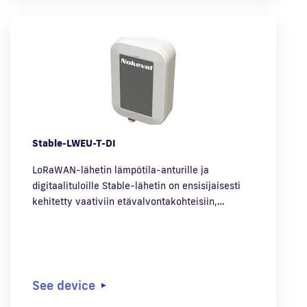
Stable-LWEU-T-DI
LoRaWAN-lähetin lämpötila-anturille ja
digitaalituloille Stable-lähetin on ensisijaisesti
kehitetty vaativiin etävalvontakohteisiin,…
See device