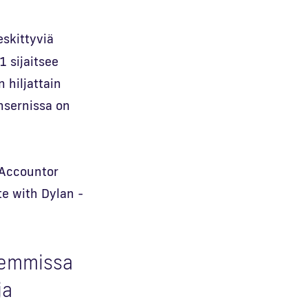
skittyviä
1 sijaitsee
 hiljattain
nsernissa on
 Accountor
te with Dylan -
lemmissa
ja