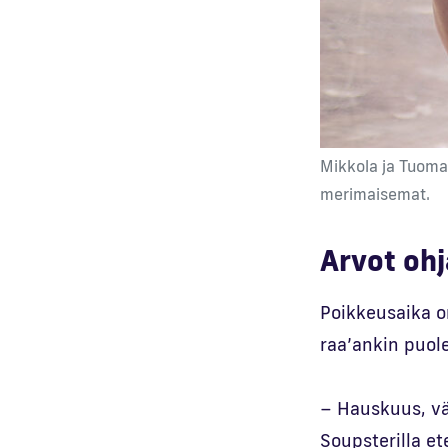
Mikkola ja Tuomai
merimaisemat.
Arvot oh
Poikkeusaika o
raa’ankin puole
– Hauskuus, vä
Soupsterilla e