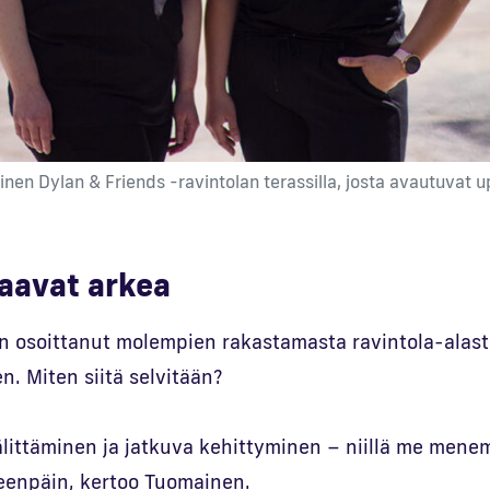
nen Dylan & Friends -ravintolan terassilla, josta avautuvat 
jaavat arkea
n osoittanut molempien rakastamasta ravintola-alast
n. Miten siitä selvitään?
littäminen ja jatkuva kehittyminen – niillä me men
teenpäin, kertoo Tuomainen.