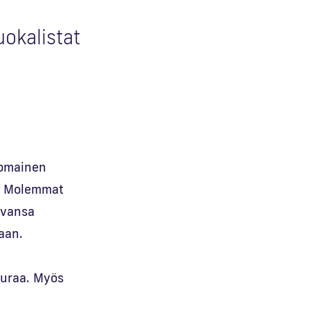
uokalistat
n
uomainen
a. Molemmat
avansa
aan.
auraa. Myös