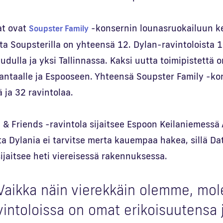
at ovat
-konsernin lounasruokailuun ke
Soupster Family
oita Soupsterilla on yhteensä 12. Dylan-ravintoloista 1
ulla ja yksi Tallinnassa. Kaksi uutta toimipistettä on
ntaalle ja Espooseen. Yhteensä Soupster Family -ko
 ja 32 ravintolaa.
 & Friends -ravintola sijaitsee Espoon Keilaniemessä
ta Dylania ei tarvitse merta kauempaa hakea, sillä Da
sijaitsee heti viereisessä rakennuksessa.
Vaikka näin vierekkäin olemme, mo
vintoloissa on omat erikoisuutensa 