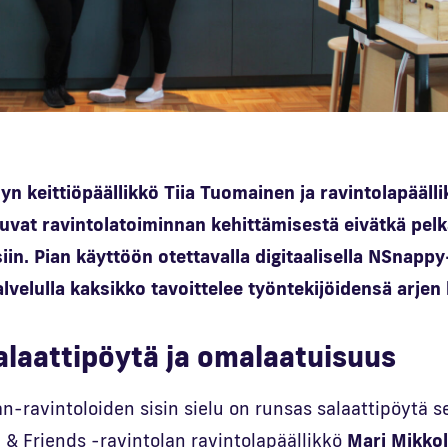
yn keittiöpäällikkö Tiia Tuomainen ja ravintolapääll
uvat ravintolatoiminnan kehittämisestä eivätkä pelk
iin. Pian käyttöön otettavalla digitaalisella NSnappy
velulla kaksikko tavoittelee työntekijöidensä arjen
alaattipöytä ja omalaatuisuus
n-ravintoloiden sisin sielu on runsas salaattipöytä s
 & Friends -ravintolan ravintolapäällikkö
Mari Mikko