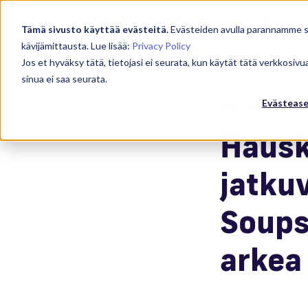
Ratkaisut
Tuotteet
Tämä sivusto käyttää evästeitä.
Evästeiden avulla parannamme
kävijämittausta. Lue lisää:
Privacy Policy
Jos et hyväksy tätä, tietojasi ei seurata, kun käytät tätä verkkosiv
sinua ei saa seurata.
Evästeas
Ammattikeittiöt
Hausk
jatku
Soups
arkea