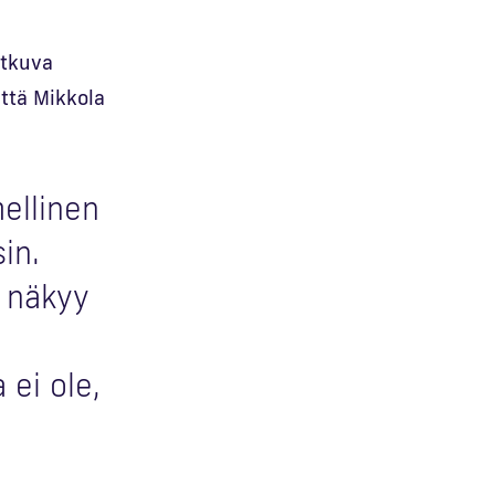
atkuva
että Mikkola
ellinen
sin.
a näkyy
 ei ole,