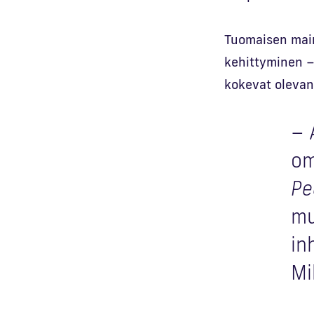
Tuomaisen main
kehittyminen –
kokevat olevan 
– 
om
Pe
mu
in
Mi