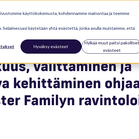
Referenssit
Ajankohtaista
Meistä
Tuki
Ota yh
 sivustomme käyttökokemusta, kohdennamme mainontaa ja teemme
ua. Selaimessasi käytetään yhtä evästettä, jonka avulla muistamme, että
Hylkää muut paitsi pakollise
etukset
Hyväksy evästeet
13.06.2022
evästeet
uus, välittäminen ja
va kehittäminen ohja
ter Familyn ravintolo