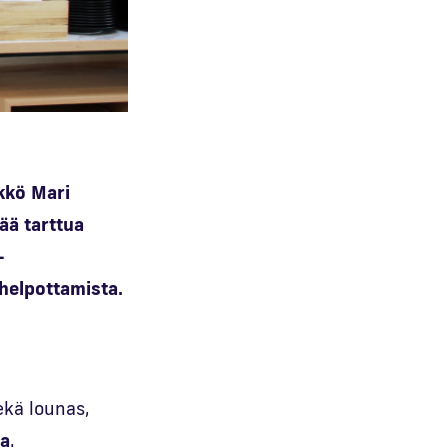
ikkö Mari
ää tarttua
-
 helpottamista.
ekä lounas,
la
.