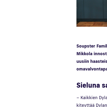
Soupster Famil
Mikkola innost
uusiin haasteis
omavalvontapal
Sieluna s
– Kaikkien Dyla
kiteyttää Dylan