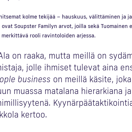
itsemat kolme tekijää – hauskuus, välittäminen ja j
 ovat Soupster Familyn arvot, joilla sekä Tuomainen 
merkittävä rooli ravintoloiden arjessa.
Ala on raaka, mutta meillä on sydäm
istaja, jolle ihmiset tulevat aina en
ople business
on meillä käsite, jok
un muassa matalana hierarkiana ja
himillisyytenä. Kyynärpää­taktikointia
kkola kertoo.