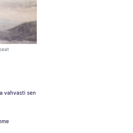
upeat
a vahvasti sen
emme