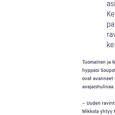
as
Ke
pa
ra
ke
Tuomainen ja M
hyppäsi Soups
ovat avanneet u
avajaishulinaa
– Uuden ravint
Mikkola yhtyy 