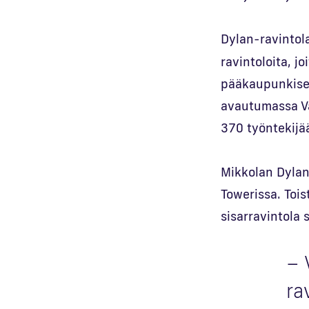
Dylan-ravintol
ravintoloita, j
pääkaupunkiseud
avautumassa Va
370 työntekijää
Mikkolan Dylan
Towerissa. Tois
sisarravintola 
– 
ra