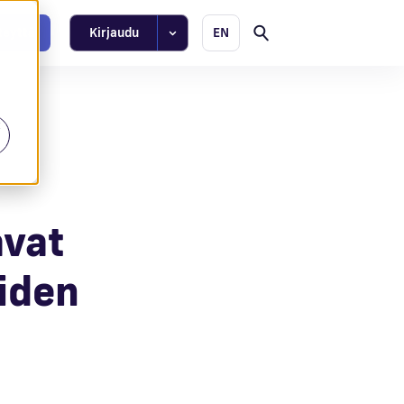
teyttä
Kirjaudu
EN
t
avat
iden