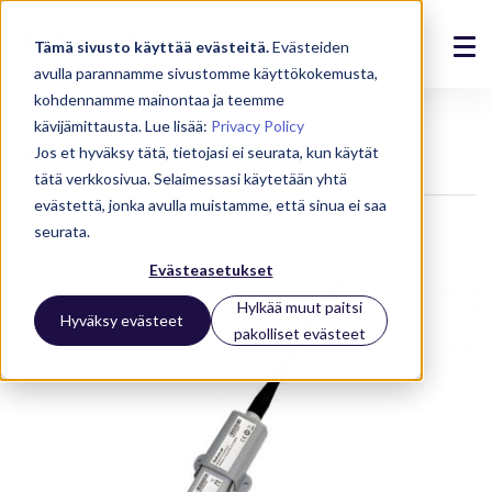
Tämä sivusto käyttää evästeitä.
Evästeiden
avulla parannamme sivustomme käyttökokemusta,
Ratkaisut
kohdennamme mainontaa ja teemme
Laitteet
Langattomat laitteet
FT20-RTC433-
kävijämittausta. Lue lisää:
Privacy Policy
Tuotteet
Jos et hyväksy tätä, tietojasi ei seurata, kun käytät
REPEATER
tätä verkkosivua. Selaimessasi käytetään yhtä
Referenssit
evästettä, jonka avulla muistamme, että sinua ei saa
seurata.
Ajankohtaista
Evästeasetukset
Meistä
Hylkää muut paitsi
Hyväksy evästeet
pakolliset evästeet
Tuki
Kirjaudu
Ota yhteyttä