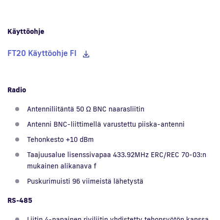
Käyttöohje
FT20 Käyttöohje FI
Radio
Antenniliitäntä 50 Ω BNC naarasliitin
Antenni BNC-liittimellä varustettu piiska-antenni
Tehonkesto +10 dBm
Taajuusalue lisenssivapaa 433.92MHz ERC/REC 70-03:n
mukainen alikanava f
Puskurimuisti 96 viimeistä lähetystä
RS-485
Liitin 4-napainen riviliitin yhdistetty tehonsyötön kanssa.