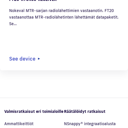
Nokeval MTR-sarjan radiolähettimien vastaanotin. FT20
vastaanottaa MTR-radiolähetinten lähettämät datapaketit.
Se…
See device
Valmisratkaisut eri toimialoille
Räätälöidyt ratkaisut
Ammattikeittiöt
NSnappy® integraatioalusta