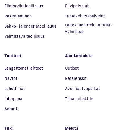
Elintarviketeollisuus
Pilvipalvelut
Rakentaminen
Tuotekehityspalvelut
Laitesuunnittelu ja ODM-
Sähkö- ja energiateollisuus
valmistus
Valmistava teollisuus
Tuotteet
Ajankohtaista
Langattomat laitteet
Uutiset
Näytöt
Referenssit
Lähettimet
Avoimet työpaikat
Infrapuna
Tilaa uutiskirje
Anturit
Tuki
Meistä