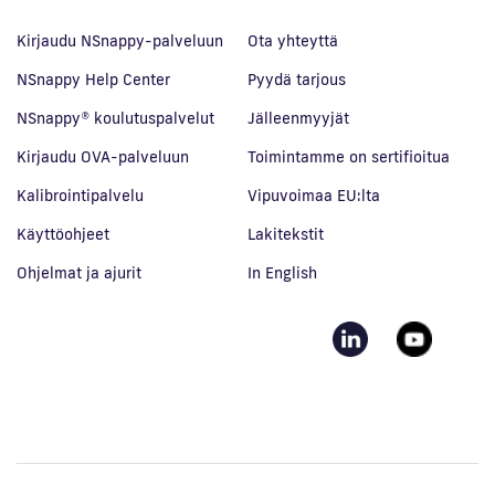
Kirjaudu NSnappy-palveluun
Ota yhteyttä
NSnappy Help Center
Pyydä tarjous
NSnappy® koulutuspalvelut
Jälleenmyyjät
Kirjaudu OVA-palveluun
Toimintamme on sertifioitua
Kalibrointipalvelu
Vipuvoimaa EU:lta
Käyttöohjeet
Lakitekstit
Ohjelmat ja ajurit
In English