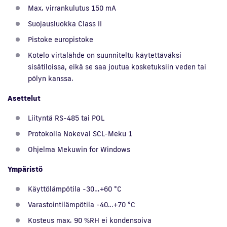
Max. virrankulutus 150 mA
Suojausluokka Class II
Pistoke europistoke
Kotelo virtalähde on suunniteltu käytettäväksi
sisätiloissa, eikä se saa joutua kosketuksiin veden tai
pölyn kanssa.
Asettelut
Liityntä RS-485 tai POL
Protokolla Nokeval SCL-Meku 1
Ohjelma Mekuwin for Windows
Ympäristö
Käyttölämpötila -30…+60 °C
Varastointilämpötila -40…+70 °C
Kosteus max. 90 %RH ei kondensoiva