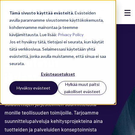
Tämä sivusto käyttää evästeitä.
Evästeiden
avulla parannamme sivustomme käyttökokemusta,
Ratkaisut
kohdennamme mainontaa ja teemme
kävijämittausta. Lue lisää:
Privacy Policy
Tuotteet
Jos et hyväksy tätä, tietojasi ei seurata, kun käytät
tätä verkkosivua. Selaimessasi käytetään yhtä
Referenssit
evästettä, jonka avulla muistamme, että sinua ei saa
Sulautetut
seurata.
Ajankohtaista
järjestelmät
Evästeasetukset
Meistä
Hylkää muut paitsi
Hyväksy evästeet
pakolliset evästeet
Nokevalilla on kattava osaaminen
Tuki
sulautettujen järjestelmien suunnittelusta
Kirjaudu
monille teollisuuden toimijoille. Tarjoamme
suunnittelupalveluja kehitysprojekteina aina
tuotteiden ja palveluiden konseptoinnista
Ota yhteyttä