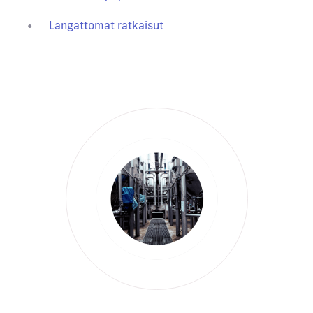
Langattomat ratkaisut