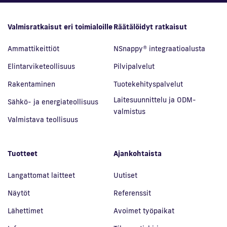
Valmisratkaisut eri toimialoille
Räätälöidyt ratkaisut
Ammattikeittiöt
NSnappy® integraatioalusta
Elintarviketeollisuus
Pilvipalvelut
Rakentaminen
Tuotekehityspalvelut
Laitesuunnittelu ja ODM-
Sähkö- ja energiateollisuus
valmistus
Valmistava teollisuus
Tuotteet
Ajankohtaista
Langattomat laitteet
Uutiset
Näytöt
Referenssit
Lähettimet
Avoimet työpaikat