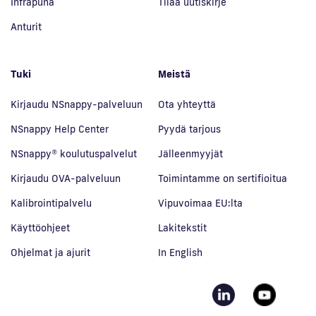
Infrapuna
Tilaa uutiskirje
Anturit
Tuki
Meistä
Kirjaudu NSnappy-palveluun
Ota yhteyttä
NSnappy Help Center
Pyydä tarjous
NSnappy® koulutuspalvelut
Jälleenmyyjät
Kirjaudu OVA-palveluun
Toimintamme on sertifioitua
Kalibrointipalvelu
Vipuvoimaa EU:lta
Käyttöohjeet
Lakitekstit
Ohjelmat ja ajurit
In English