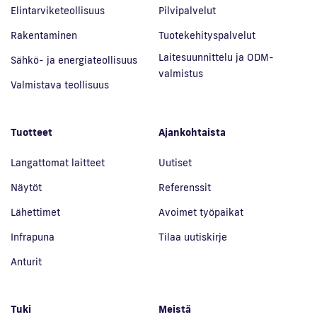
Elintarviketeollisuus
Pilvipalvelut
Rakentaminen
Tuotekehityspalvelut
Laitesuunnittelu ja ODM-
Sähkö- ja energiateollisuus
valmistus
Valmistava teollisuus
Tuotteet
Ajankohtaista
Langattomat laitteet
Uutiset
Näytöt
Referenssit
Lähettimet
Avoimet työpaikat
Infrapuna
Tilaa uutiskirje
Anturit
Tuki
Meistä