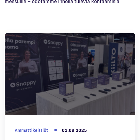
messuille – odotamme innolla tulevia kohtaamisia!
Ammattikeittiöt
01.09.2025