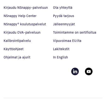
Kirjaudu NSnappy-palveluun
Ota yhteyttä
NSnappy Help Center
Pyydä tarjous
NSnappy® koulutuspalvelut
Jälleenmyyjät
Kirjaudu OVA-palveluun
Toimintamme on sertifioitua
Kalibrointipalvelu
Vipuvoimaa EU:lta
Käyttöohjeet
Lakitekstit
Ohjelmat ja ajurit
In English