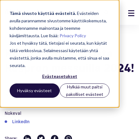
Tämä sivusto käyttää evästeitä.
Evästeiden
avulla parannamme sivustomme käyttökokemusta,
Ratkaisut
kohdennamme mainontaa ja teemme
kävijämittausta. Lue lisää:
Privacy Policy
Ammattikeittiöt
01.10.2024
Tuotteet
Jos et hyväksy tätä, tietojasi ei seurata, kun käytät
Kiitos kohtaamisista
tätä verkkosivua. Selaimessasi käytetään yhtä
Referenssit
evästettä, jonka avulla muistamme, että sinua ei saa
Kespron messuilla 2024!
seurata.
Ajankohtaista
Evästeasetukset
Meistä
Hylkää muut paitsi
Hyväksy evästeet
pakolliset evästeet
Tuki
Nokeval
Kirjaudu
LinkedIn
Ota yhteyttä
Share: