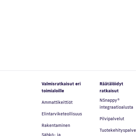
Valmisratkaisut eri
Räätälöidyt
toimialoille
ratkaisut
NSnappy®
Ammattikeittiöt
integraatioalusta
Elintarviketeollisuus
Pilvipalvelut
Rakentaminen
Tuotekehityspalve
Sähkö- ja