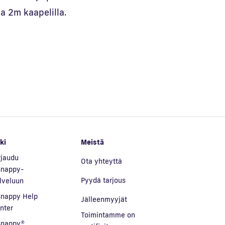
a 2m kaapelilla.
ki
Meistä
rjaudu
Ota yhteyttä
nappy-
Pyydä tarjous
lveluun
nappy Help
Jälleenmyyjät
nter
Toimintamme on
nappy®