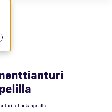
t
enttianturi
elilla
nturi teflonkaapelilla.