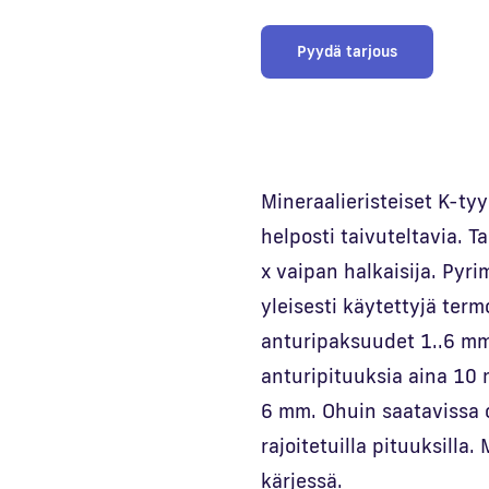
Pyydä tarjous
Mineraalieristeiset K-ty
helposti taivuteltavia. T
x vaipan halkaisija. Pyr
yleisesti käytettyjä ter
anturipaksuudet 1..6 mm
anturipituuksia aina 10 
6 mm. Ohuin saatavissa 
rajoitetuilla pituuksilla
kärjessä.