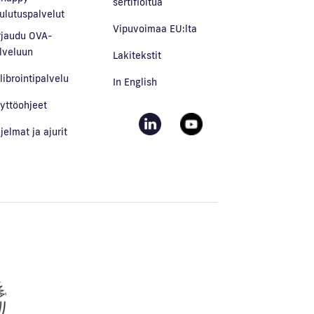
sertifioitua
ulutuspalvelut
Vipuvoimaa EU:lta
rjaudu OVA-
lveluun
Lakitekstit
librointipalvelu
In English
yttöohjeet
jelmat ja ajurit