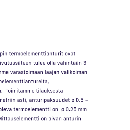
ypin termoelementtianturit ovat
aivutussäteen tulee olla vähintään 3
imme varastoimaan laajan valikoiman
moelementtiantureita,
. Toimitamme tilauksesta
metriin asti, anturipaksuudet ø 0.5 –
oleva termoelementti on ø 0.25 mm
. Mittauselementti on aivan anturin