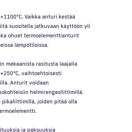
.+1100°C. Vaikka anturi kestää
niitä suositella jatkuvaan käyttöön yli
ska ohuet termoelementtianturit
eissa lämpötiloissa.
in mekaanista rasitusta laajalla
.+250°C, vaihtoehtoisesti
illa. Anturit voidaan
uskohteisiin helmirengasliittimillä.
pikaliittimillä, joiden pitää olla
termoelementti.
ituuksia ja paksuuksia