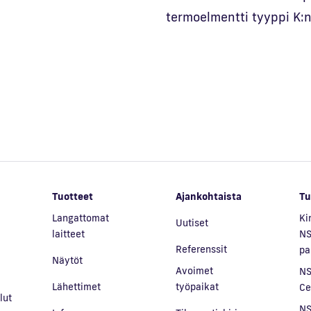
termoelmentti tyyppi K:n
Tuotteet
Ajankohtaista
Tu
Langattomat
Ki
Uutiset
laitteet
NS
Referenssit
pa
Näytöt
Avoimet
NS
Lähettimet
työpaikat
Ce
lut
NS