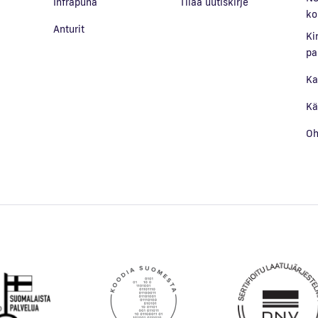
Infrapuna
Tilaa uutiskirje
a
ko
Anturit
Ki
pa
Ka
Kä
Oh