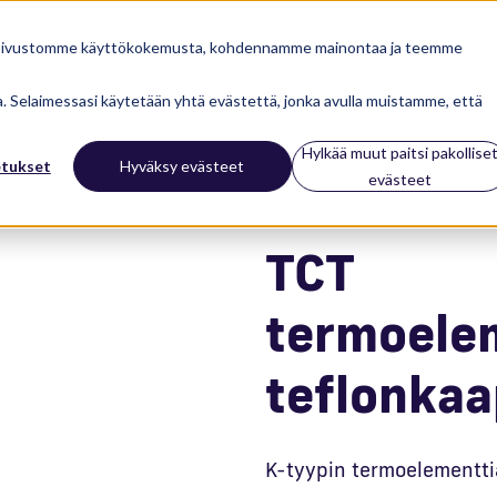
 sivustomme käyttökokemusta, kohdennamme mainontaa ja teemme
ua. Selaimessasi käytetään yhtä evästettä, jonka avulla muistamme, että
turi teflonkaapelilla
Hylkää muut paitsi pakollise
etukset
Hyväksy evästeet
evästeet
TCT
termoelem
teflonkaap
K-tyypin termoelementtia