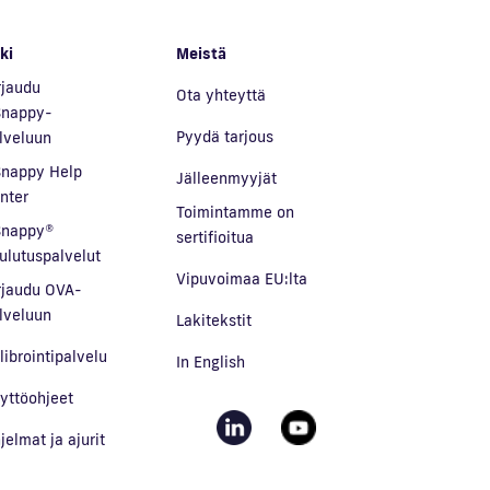
ki
Meistä
rjaudu
Ota yhteyttä
nappy-
Pyydä tarjous
lveluun
nappy Help
Jälleenmyyjät
nter
Toimintamme on
nappy®
sertifioitua
ulutuspalvelut
Vipuvoimaa EU:lta
rjaudu OVA-
lveluun
Lakitekstit
librointipalvelu
In English
yttöohjeet
jelmat ja ajurit