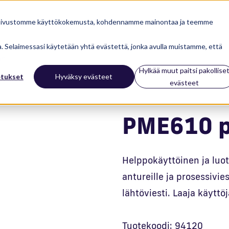
 sivustomme käyttökokemusta, kohdennamme mainontaa ja teemme
ua. Selaimessasi käytetään yhtä evästettä, jonka avulla muistamme, että
ri
Hylkää muut paitsi pakollise
etukset
Hyväksy evästeet
evästeet
PME610 p
Helppokäyttöinen ja luot
antureille ja prosessivie
lähtöviesti. Laaja käyttö
Tuotekoodi: 94120