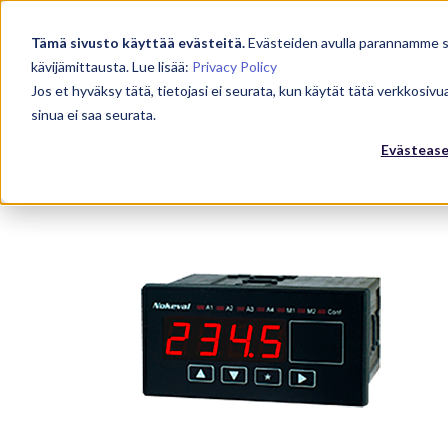
Tämä sivusto käyttää evästeitä.
Evästeiden avulla parannamme
kävijämittausta. Lue lisää:
Privacy Policy
Jos et hyväksy tätä, tietojasi ei seurata, kun käytät tätä verkkosiv
sinua ei saa seurata.
Laitteet
Näytöt
PME610 paneelimitta
Evästeas