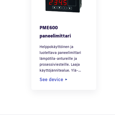
PME600
paneelimittari
Helppokäyttöinen ja
luotettava paneelimittari
lämpötila-antureille ja
prosessiviesteille. Laaja
käyttöjännitealue. Ylä-…
See device