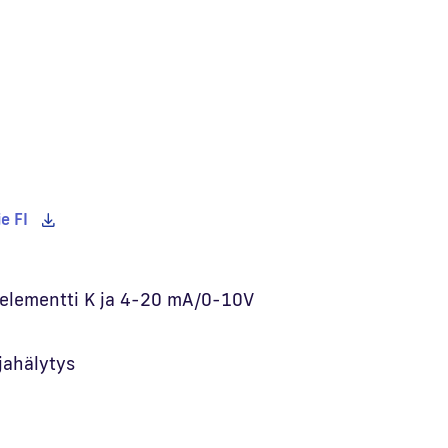
e FI
moelementti K ja 4-20 mA/0-10V
jahälytys