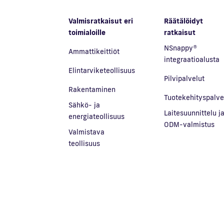
Valmisratkaisut eri
Räätälöidyt
toimialoille
ratkaisut
NSnappy®
Ammattikeittiöt
integraatioalusta
Elintarviketeollisuus
Pilvipalvelut
Rakentaminen
Tuotekehityspalve
Sähkö- ja
Laitesuunnittelu j
energiateollisuus
ODM-valmistus
Valmistava
teollisuus