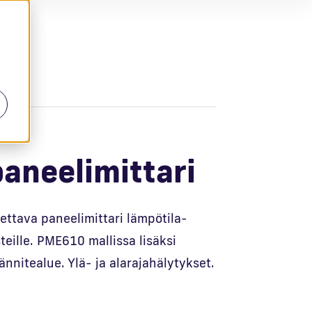
t
aneelimittari
ettava paneelimittari lämpötila-
steille. PME610 mallissa lisäksi
jännitealue. Ylä- ja alarajahälytykset.