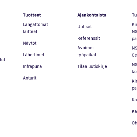
Tuotteet
Ajankohtaista
Tu
Langattomat
Ki
Uutiset
laitteet
NS
Referenssit
pa
Näytöt
Avoimet
NS
Lähettimet
työpaikat
Ce
lut
NS
Infrapuna
Tilaa uutiskirje
a
ko
Anturit
Ki
pa
Ka
Kä
Oh