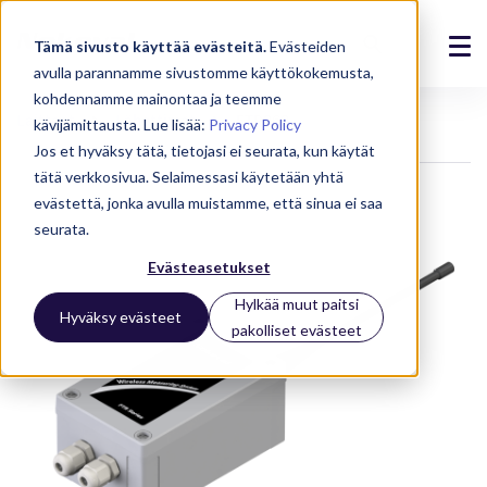
Tämä sivusto käyttää evästeitä.
Evästeiden
avulla parannamme sivustomme käyttökokemusta,
Ratkaisut
kohdennamme mainontaa ja teemme
Laitteet
Lähettimet
FTR262
kävijämittausta. Lue lisää:
Privacy Policy
Tuotteet
Jos et hyväksy tätä, tietojasi ei seurata, kun käytät
tätä verkkosivua. Selaimessasi käytetään yhtä
Referenssit
evästettä, jonka avulla muistamme, että sinua ei saa
seurata.
Ajankohtaista
Evästeasetukset
Meistä
Hylkää muut paitsi
Hyväksy evästeet
pakolliset evästeet
Tuki
Kirjaudu
Ota yhteyttä