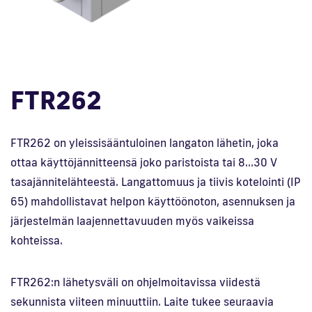
En
FTR262
FTR262 on yleissisääntuloinen langaton lähetin, joka
ottaa käyttöjännitteensä joko paristoista tai 8…30 V
tasajännitelähteestä. Langattomuus ja tiivis kotelointi (IP
65) mahdollistavat helpon käyttöönoton, asennuksen ja
järjestelmän laajennettavuuden myös vaikeissa
kohteissa.
FTR262:n lähetysväli on ohjelmoitavissa viidestä
sekunnista viiteen minuuttiin. Laite tukee seuraavia