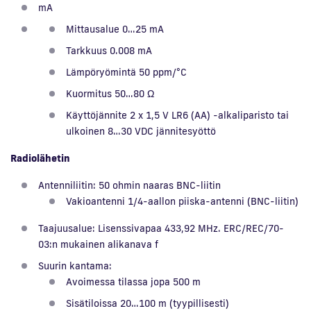
mA
Mittausalue 0…25 mA
Tarkkuus 0.008 mA
Lämpöryömintä 50 ppm/°C
Kuormitus 50…80 Ω
Käyttöjännite 2 x 1,5 V LR6 (AA) -alkaliparisto tai
ulkoinen 8…30 VDC jännitesyöttö
Radiolähetin
Antenniliitin: 50 ohmin naaras BNC-liitin
Vakioantenni 1/4-aallon piiska-antenni (BNC-liitin)
Taajuusalue: Lisenssivapaa 433,92 MHz. ERC/REC/70-
03:n mukainen alikanava f
Suurin kantama:
Avoimessa tilassa jopa 500 m
Sisätiloissa 20…100 m (tyypillisesti)