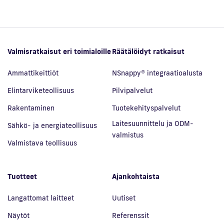
Valmisratkaisut eri toimialoille
Räätälöidyt ratkaisut
Ammattikeittiöt
NSnappy® integraatioalusta
Elintarviketeollisuus
Pilvipalvelut
Rakentaminen
Tuotekehityspalvelut
Laitesuunnittelu ja ODM-
Sähkö- ja energiateollisuus
valmistus
Valmistava teollisuus
Tuotteet
Ajankohtaista
Langattomat laitteet
Uutiset
Näytöt
Referenssit