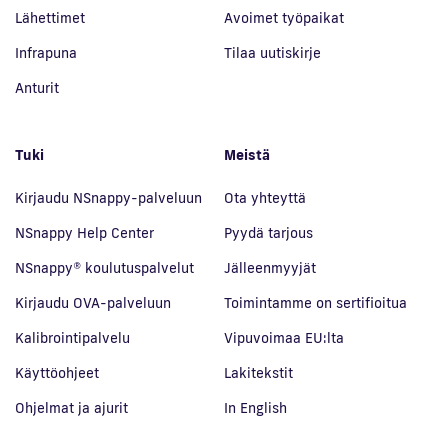
Lähettimet
Avoimet työpaikat
Infrapuna
Tilaa uutiskirje
Anturit
Tuki
Meistä
Kirjaudu NSnappy-palveluun
Ota yhteyttä
NSnappy Help Center
Pyydä tarjous
NSnappy® koulutuspalvelut
Jälleenmyyjät
Kirjaudu OVA-palveluun
Toimintamme on sertifioitua
Kalibrointipalvelu
Vipuvoimaa EU:lta
Käyttöohjeet
Lakitekstit
Ohjelmat ja ajurit
In English