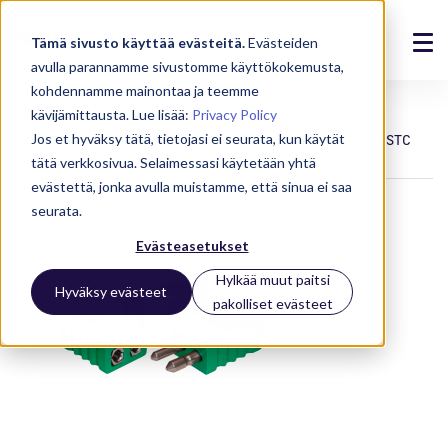
Tämä sivusto käyttää evästeitä.
Evästeiden
avulla parannamme sivustomme käyttökokemusta,
Ratkaisut
kohdennamme mainontaa ja teemme
Laitteet
Anturit
kävijämittausta. Lue lisää:
Privacy Policy
Tuotteet
Jos et hyväksy tätä, tietojasi ei seurata, kun käytät
Termoelementtikaapelit, -liittimet ja suojaputket
FSTC
tätä verkkosivua. Selaimessasi käytetään yhtä
Referenssit
evästettä, jonka avulla muistamme, että sinua ei saa
seurata.
Ajankohtaista
Evästeasetukset
Meistä
Hylkää muut paitsi
Hyväksy evästeet
pakolliset evästeet
Tuki
Kirjaudu
Ota yhteyttä