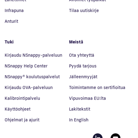
Infrapuna
Tilaa uutiskirje
Anturit
Tuki
Meistä
Kirjaudu NSnappy-palveluun
Ota yhteyttä
NSnappy Help Center
Pyydä tarjous
NSnappy® koulutuspalvelut
Jälleenmyyjät
Kirjaudu OVA-palveluun
Toimintamme on sertifioitua
Kalibrointipalvelu
Vipuvoimaa EU:lta
Käyttöohjeet
Lakitekstit
Ohjelmat ja ajurit
In English