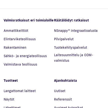
Valmisratkaisut eri toimialoille
Räätälöidyt ratkaisut
Ammattikeittiöt
NSnappy® integraatioalusta
Elintarviketeollisuus
Pilvipalvelut
Rakentaminen
Tuotekehityspalvelut
Laitesuunnittelu ja ODM-
Sähkö- ja energiateollisuus
valmistus
Valmistava teollisuus
Tuotteet
Ajankohtaista
Langattomat laitteet
Uutiset
Näytöt
Referenssit
Lähettimet
Avoimet työpaikat