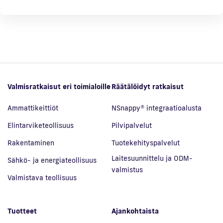
Valmisratkaisut eri toimialoille
Räätälöidyt ratkaisut
Ammattikeittiöt
NSnappy® integraatioalusta
Elintarviketeollisuus
Pilvipalvelut
Rakentaminen
Tuotekehityspalvelut
Laitesuunnittelu ja ODM-
Sähkö- ja energiateollisuus
valmistus
Valmistava teollisuus
Tuotteet
Ajankohtaista