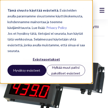
Tämä sivusto käyttää evästeitä.
Evästeiden
avulla parannamme sivustomme käyttökokemusta,
Ratkaisut
kohdennamme mainontaa ja teemme
Laitteet
Näytöt
FD100A4-2071 suuri kenttänäyttö
kävijämittausta. Lue lisää:
Privacy Policy
Tuotteet
Jos et hyväksy tätä, tietojasi ei seurata, kun käytät
tätä verkkosivua. Selaimessasi käytetään yhtä
Referenssit
evästettä, jonka avulla muistamme, että sinua ei saa
seurata.
Ajankohtaista
Evästeasetukset
Meistä
Hylkää muut paitsi
Hyväksy evästeet
pakolliset evästeet
Tuki
Kirjaudu
Ota yhteyttä