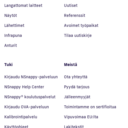
Langattomat laitteet
Uutiset
Näytöt
Referenssit
Lähettimet
Avoimet työpaikat
Infrapuna
Tilaa uutiskirje
Anturit
Tuki
Meistä
Kirjaudu NSnappy-palveluun
Ota yhteyttä
NSnappy Help Center
Pyydä tarjous
NSnappy® koulutuspalvelut
Jälleenmyyjät
Kirjaudu OVA-palveluun
Toimintamme on sertifioitua
Kalibrointipalvelu
Vipuvoimaa EU:lta
Käyttöohjeet
Lakitekstit