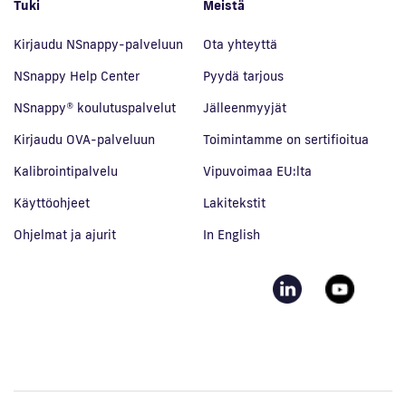
Tuki
Meistä
Kirjaudu NSnappy-palveluun
Ota yhteyttä
NSnappy Help Center
Pyydä tarjous
NSnappy® koulutuspalvelut
Jälleenmyyjät
Kirjaudu OVA-palveluun
Toimintamme on sertifioitua
Kalibrointipalvelu
Vipuvoimaa EU:lta
Käyttöohjeet
Lakitekstit
Ohjelmat ja ajurit
In English