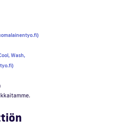
uomalainentyo.fi)
Cool, Wash,
yo.fi)
n
akkaitamme.
tiön