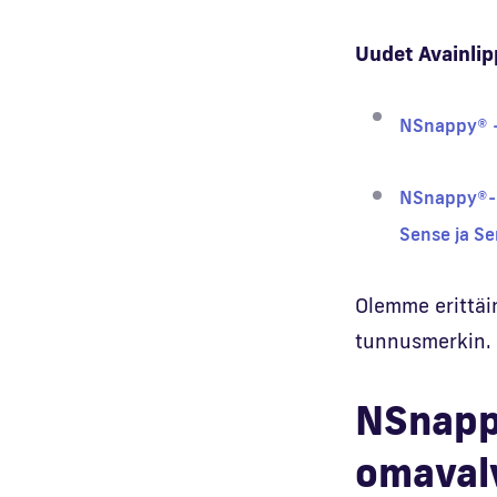
Uudet Avainli
NSnappy® – 
NSnappy®-pa
Sense ja Se
Olemme erittäi
tunnusmerkin.
NSnapp
omaval