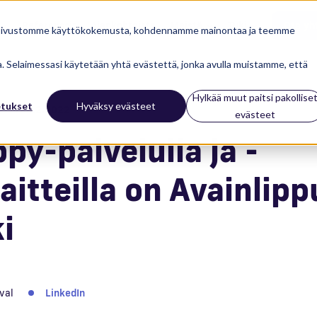
Referenssit
Ajankohtaista
Meistä
Tuki
Ota yh
 sivustomme käyttökokemusta, kohdennamme mainontaa ja teemme
ua. Selaimessasi käytetään yhtä evästettä, jonka avulla muistamme, että
Hylkää muut paitsi pakollise
etukset
Hyväksy evästeet
13.12.2022
evästeet
py-palvelulla ja -
aitteilla on Avainlipp
i
val
LinkedIn