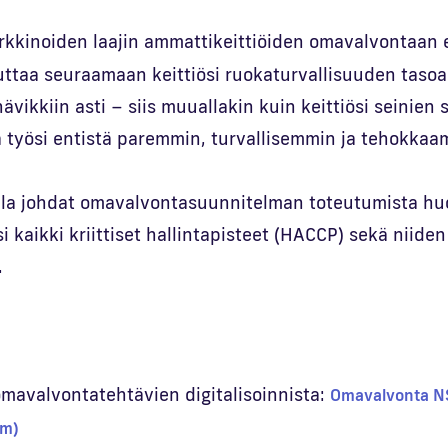
kkinoiden laajin ammattikeittiöiden omavalvontaan 
auttaa seuraamaan keittiösi ruokaturvallisuuden taso
vikkiin asti – siis muuallakin kuin keittiösi seinien s
ä työsi entistä paremmin, turvallisemmin ja tehokkaa
la johdat omavalvontasuunnitelman toteutumista h
i kaikki kriittiset hallintapisteet (HACCP) sekä niiden
.
omavalvontatehtävien digitalisoinnista:
Omavalvonta N
om)