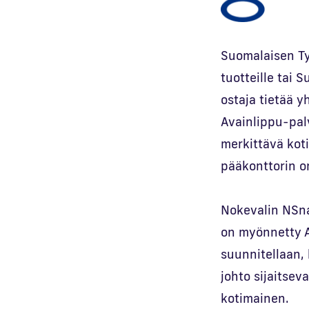
Suomalaisen Ty
tuotteille tai 
ostaja tietää y
Avainlippu-palv
merkittävä kot
pääkonttorin o
Nokevalin NSnap
on myönnetty A
suunnitellaan,
johto sijaitse
kotimainen.