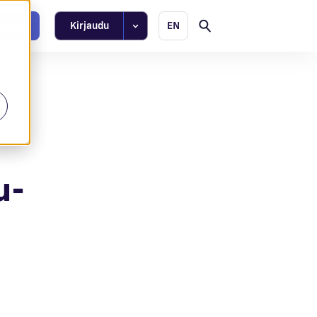
teyttä
Kirjaudu
EN
t
u-