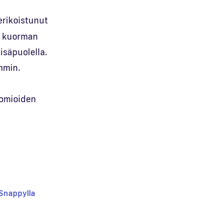
erikoistunut
a kuorman
isäpuolella.
mmin.
uomioiden
Snappylla