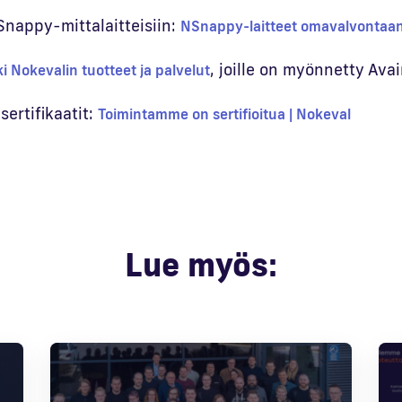
nappy-mittalaitteisiin:
NSnappy-laitteet omavalvontaan
, joille on myönnetty Ava
ki Nokevalin tuotteet ja palvelut
sertifikaatit:
Toimintamme on sertifioitua | Nokeval
Lue myös: