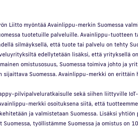
ön Liitto myöntää Avainlippu-merkin Suomessa valmi
Suomessa tuotetuille palveluille. Avainlippu-tuotteen t
hdellä silmäyksellä, että tuote tai palvelu on tehty S
eluyrityksiltä edellytetään lisäksi, että yrityksellä o
imainen omistusosuus, Suomessa toimiva johto ja yri
n sijaittava Suomessa. Avainlippu-merkki on erittäin 
py-pilvipalveluratkaisulle sekä siihen liittyville IoT-
vainlippu-merkki osoituksena siitä, että tuotteemm
 kehitetään ja valmistetaan Suomessa. Lisäksi yhtiön 
vat Suomessa, työllistämme Suomessa ja omistus on 10