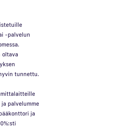
stetuille
ai -palvelun
uomessa.
n oltava
tyksen
hyvin tunnettu.
mittalaitteille
e ja palvelumme
pääkonttori ja
0%:sti