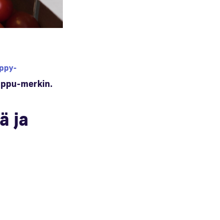
ppy-
ippu-merkin.
ä ja