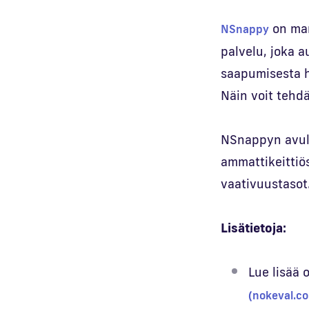
on mar
NSnappy
palvelu, joka 
saapumisesta hä
Näin voit tehd
NSnappyn avul
ammattikeittiös
vaativuustasot
Lisätietoja:
Lue lisää 
(nokeval.c