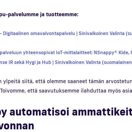
ppu-palvelumme ja tuotteemme:
Digitaalinen omavalvontapalvelu | Sinivalkoinen Valinta (s
lveluun yhteensopivat IoT-mittalaitteet: NSnappy® Kide, 
nse IR sekä Hygi ja Hub | Sinivalkoinen Valinta (suomalainent
n ylpeitä siitä, että olemme saaneet tämän arvostetu
 Toivomme, että saavutuksemme ilahduttaa myös asi
y automatisoi ammattikeit
vonnan