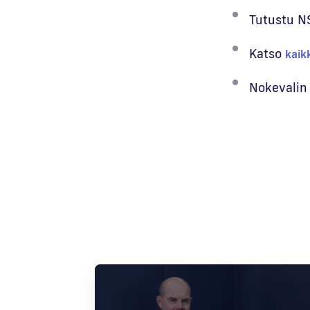
Tutustu NS
Katso
kaik
Nokevalin 