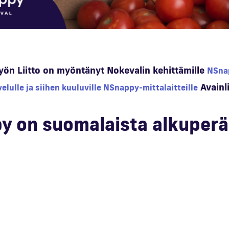
ön Liitto on myöntänyt Nokevalin kehittämille
NSna
Avainl
lulle ja siihen kuuluville NSnappy-mittalaitteille
 on suomalaista alkuperä