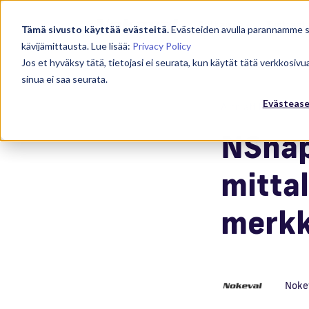
Ratkaisut
Tuotteet
Tämä sivusto käyttää evästeitä.
Evästeiden avulla parannamme
kävijämittausta. Lue lisää:
Privacy Policy
Jos et hyväksy tätä, tietojasi ei seurata, kun käytät tätä verkkosiv
sinua ei saa seurata.
Evästeas
Ammattikeittiöt
NSnap
mittal
merkk
Noke