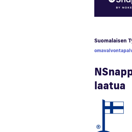
Suomalaisen Ty
omavalvontapalve
NSnappy
laatua